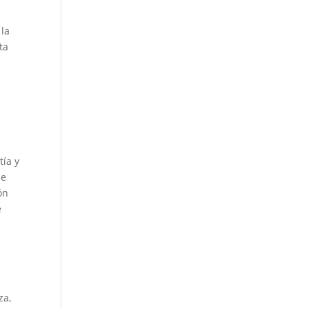
 la
ta
tía y
se
ón
e
a
za,