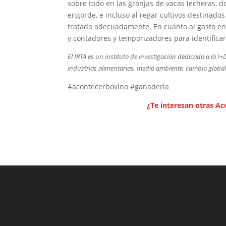
sobre todo en las granjas de vacas lecheras,
engorde, e incluso al regar cultivos destinado
tratada adecuadamente. En cuanto al gasto ener
y contadores y temporizadores para identifica
El IRTA es un instituto de investigación dedicado a la 
industrias alimentarias, medio ambiente, cambio globa
#acontecerbovino #ganaderia
¿Te interesan otras Ac