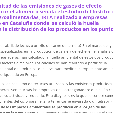
itad de las emisiones de gases de efecto
ir el alimento señala el estudio del Institut
Agroalimentarias, IRTA realizado a empresas
 en Cataluña donde se calculó la huella
 la distribución de los productos en los punt
etrabrik de leche, o un kilo de carne de ternera? En el marco del 
pecializadas en la producción de carne y de leche, en el análisis 
es ganaderas, han calculado la huella ambiental de estos dos produ
 factores a mejorar. Los cálculos se han realizado a partir de la
biental de Productos, que sirve para medir el cumplimiento ambi
coetiquetado en Europa.
datos de consumo de recursos utilizados y las emisiones producidas
echeras. Son muchas las empresas del sector ganadero que están c
 su actividad y reducirlo. Esta diagnosis es lo que se conoce com
entes del ciclo para llegar a tener carne envasada o un tetrabrik
 de los impactos ambientales se producen en el origen de las
 y en la propia granja.
En menor cantidad, se producen en el rast