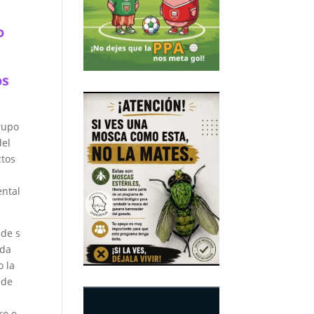
o
os
grupo
del
ctos
ental
 de s
ada
o la
 de
ro o