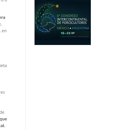
era
,
, en
ieta
res
 de
 que
al.