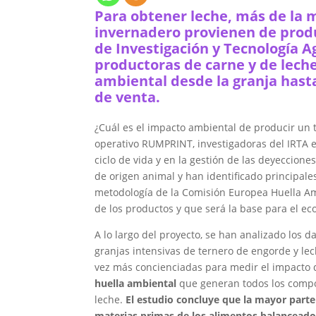
Para obtener leche, más de la m
invernadero provienen de produc
de Investigación y Tecnología 
productoras de carne y de leche
ambiental desde la granja hasta
de venta.
¿Cuál es el impacto ambiental de producir un t
operativo RUMPRINT, investigadoras del IRTA es
ciclo de vida y en la gestión de las deyeccion
de origen animal y han identificado principales
metodología de la Comisión Europea Huella Am
de los productos y que será la base para el e
A lo largo del proyecto, se han analizado los 
granjas intensivas de ternero de engorde y l
vez más concienciadas para medir el impacto de
huella ambiental
que generan todos los compon
leche.
El estudio concluye que la mayor parte
materias primas de los alimentos balanceados