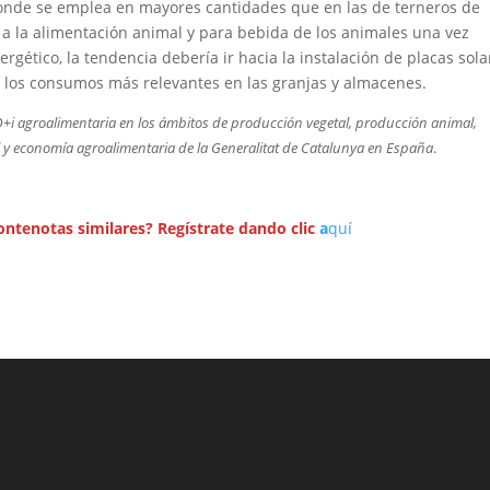
 donde se emplea en mayores cantidades que en las de terneros de
s a la alimentación animal y para bebida de los animales una vez
gético, la tendencia debería ir hacia la instalación de placas sola
r los consumos más relevantes en las granjas y almacenes.
I+D+i agroalimentaria en los ámbitos de producción vegetal, producción animal,
l y economía agroalimentaria de la Generalitat de Catalunya en España
.
ontenotas similares? Regístrate dando clic
a
quí