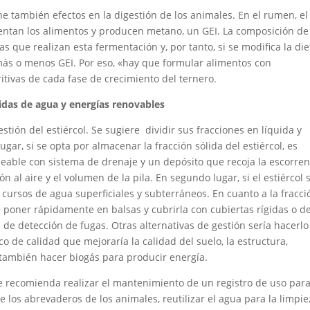
ne también efectos en la digestión de los animales. En el rumen, el
entan los alimentos y producen metano, un GEI. La composición de
as que realizan esta fermentación y, por tanto, si se modifica la die
ás o menos GEI. Por eso, «hay que formular alimentos con
tivas de cada fase de crecimiento del ternero.
didas de agua y energías renovables
stión del estiércol. Se sugiere dividir sus fracciones en líquida y
gar, si se opta por almacenar la fracción sólida del estiércol, es
eable con sistema de drenaje y un depósito que recoja la escorren
ón al aire y el volumen de la pila. En segundo lugar, si el estiércol 
s cursos de agua superficiales y subterráneos. En cuanto a la fracci
 poner rápidamente en balsas y cubrirla con cubiertas rígidas o d
s de detección de fugas. Otras alternativas de gestión sería hacerlo
o de calidad que mejoraría la calidad del suelo, la estructura,
 también hacer biogás para producir energía.
e recomienda realizar el mantenimiento de un registro de uso par
de los abrevaderos de los animales, reutilizar el agua para la limpie