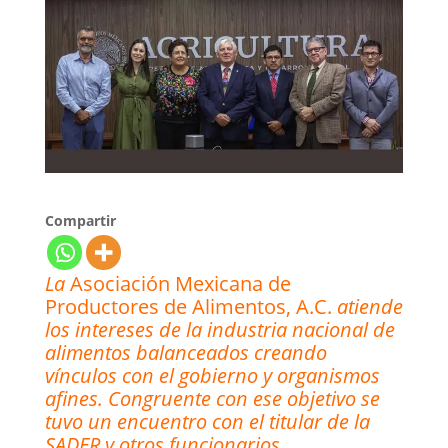
Compartir
La
Asociación Mexicana de
Productores de Alimentos, A.C.
atiende
los intereses de la industria nacional de
alimentos balanceados creando
vínculos con el gobierno y organismos
afines. Congruente con ese objetivo se
tuvo un encuentro con el titular de la
SADER y otros funcionarios