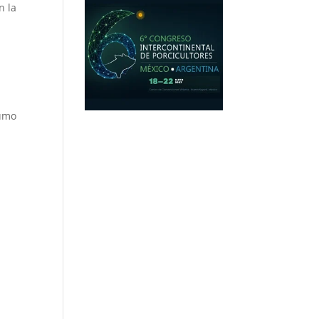
n la
sumo