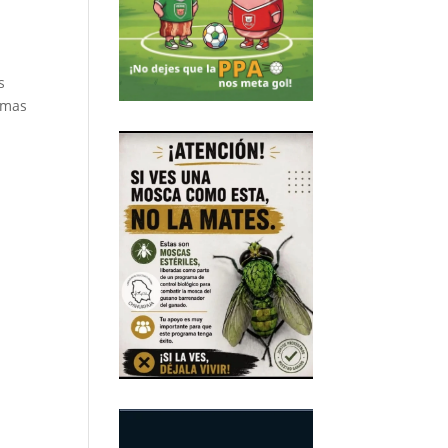
s
rimas