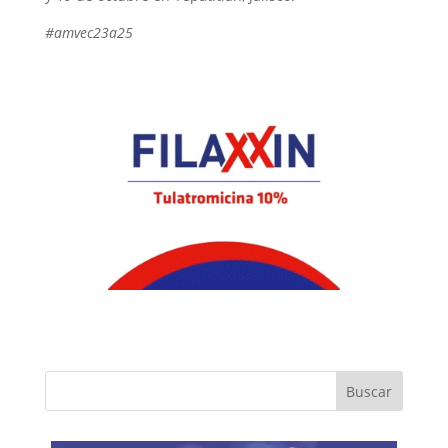
#amvec23a25
Buscar