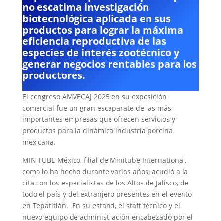
no escatima investigación
biotecnológica aplicada en sus
productos para lograr la máxima
eficiencia reproductiva de las
especies de interés zootécnico y
generar negocios rentables para los
productores.
El congreso AMVECAJ 2025 en su exposición
comercial fue un gran escaparate de las más
importantes empresas que ofrecen servicios y
productos para la dinámica industria porcina
mexicana.
MINITUBE México, filial de Minitube International,
como lo ha hecho durante varios años, acudió a la
cita con los especialistas de los Altos de Jalisco, de
todo el país y del extranjero presentes en el evento
en Tepatitlán. En su estand, el staff técnico y el
nuevo equipo de administración encabezado por el