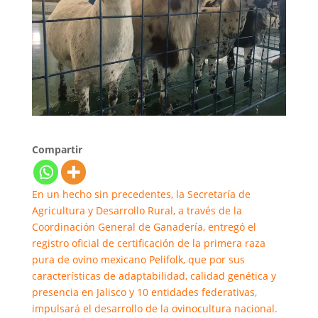
Compartir
En un hecho sin precedentes, la Secretaría de
Agricultura y Desarrollo Rural, a través de la
Coordinación General de Ganadería, entregó el
registro oficial de certificación de la primera raza
pura de ovino mexicano Pelifolk, que por sus
características de adaptabilidad, calidad genética y
presencia en Jalisco y 10 entidades federativas,
impulsará el desarrollo de la ovinocultura nacional.