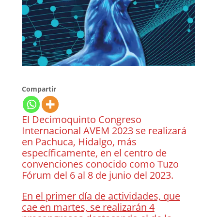
Compartir
El Decimoquinto Congreso
Internacional AVEM 2023 se realizará
en Pachuca, Hidalgo, más
específicamente, en el centro de
convenciones conocido como Tuzo
Fórum del 6 al 8 de junio del 2023.
En el primer día de actividades, que
cae en martes, se realizarán 4