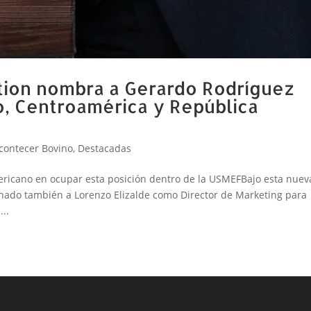
ation nombra a Gerardo Rodríguez
o, Centroamérica y República
contecer Bovino
,
Destacadas
americano en ocupar esta posición dentro de la USMEFBajo esta nuev
nado también a Lorenzo Elizalde como Director de Marketing para
...