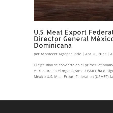
U.S. Meat Export Feder
Director General Méxic
Dominicana
por
Acontecer Agropecuario
|
Abr 26, 2022
|
A
El ejecutivo se convierte en el primer latino
estructura en el organigrama, USMEF ha desig
México U.S. Meat Export Federation (USMEF), la